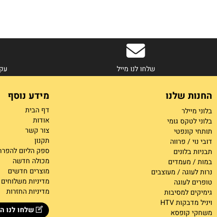
שלחו לנו מייל
עקבו אחר
 שלנו
מידע נוסף
דף הבית
ילר
אודות
קס גומי
צור קש
ר
ונפטי
תקנון
/ פרווה
ספק הליום להפרחה
לונים
מכולה חדשה
מעמדים
מוצרים חדשים
גה / מעוצבים
מדיניות משלוחים
לעוגה
מדיניות החזרות
 למסיבות