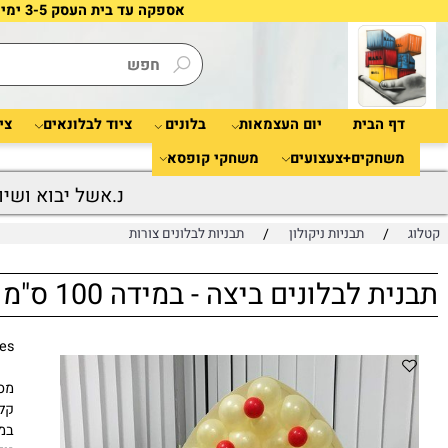
אספקה עד בית העסק 3-5 ימי עסקים | מינימום קנייה 40 ש"ח |
 הבית
יום העצמאות
בלונים
ציוד לבלונאים
ציוד לאי
חקים+צעצועים
משחקי קופסא
נ.אשל יבוא ושיווק ב
/
/
תבניות ניקולון
תבניות לבלונים צורות
לבלונים ביצה - במידה 100 ס"מ על 75 ס"מ
 Frames
מסגרת לה
קל ופשוט