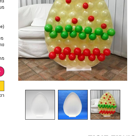
במידה : 100 ס"מ על 75 ס"מ
גודל קופסת : 4
משקל : 0.55
d Frame)
מק"ט:
9
נותרו עוד
50
מחיר:
רוצה להי