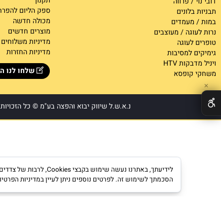
דף הבית
ילר
אודות
קס גומי
צור קש
ר
ונפטי
תקנון
/ פרווה
ספק הליום להפרחה
לונים
מכולה חדשה
מעמדים
מוצרים חדשים
גה / מעוצבים
מדיניות משלוחים
לעוגה
מדיניות החזרות
 למסיבות
קות HTV
שלחו לנו הודעה
קופסא
נ.א.ש.ל שיווק יבוא והפצה בע"מ © כל הזכויות שמור
לידיעתך, באתרנו נעשה שימוש ב