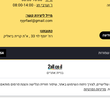
טלפון ליצירת קשר:
טלפון נייד:
052-4149149
שעות פעילות :
א- ה'
- 08:00-16:00
ו' וערבי חג
- 08:00-14:00
מייל ליצירת קשר:
ryyrfael@gmail.com
כתובתנו
:
רח' יוסף לוי 33 , א"ת קרית ביאליק
ות
בניית אתרים
קבצי Cookies, לרבות של צדדים שלישיים, לצורך ניתוח השימוש באתר, שיפור חוויית הגלישה והצגת פרס