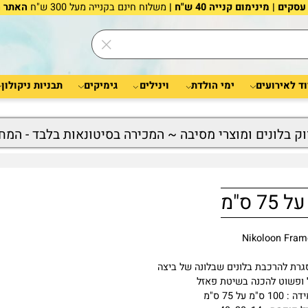
משלוח חינם בקנייה מעל 300 ש"ח
האתר הוא 
רועים
ימי הולדת
וינילים
גימיקים
תבניות ניקולון
לונים ומוצרי מסיבה ~ המכירה בסיטונאות בלבד - המחיר
Nikoloon
רכבת בלונים שבלונה של ביצה
 להכנה בשיטת פאזל