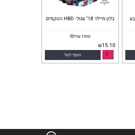
בלון מיילר 18" עגול- HBD הנוקמים
נותרו עוד
30
15.10
₪
הוסף לסל
פרטים נוספים