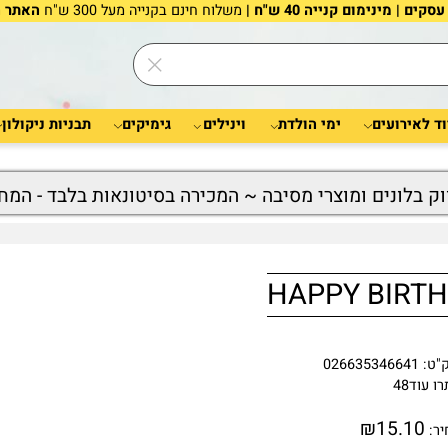
משלוח חינם בקנייה מעל 300 ש"ח
האתר הוא 
רועים
ימי הולדת
וינילים
גימיקים
תבניות ניקולון
לונים ומוצרי מסיבה ~ המכירה בסיטונאות בלבד - המחיר
02663534664
48
₪
15.