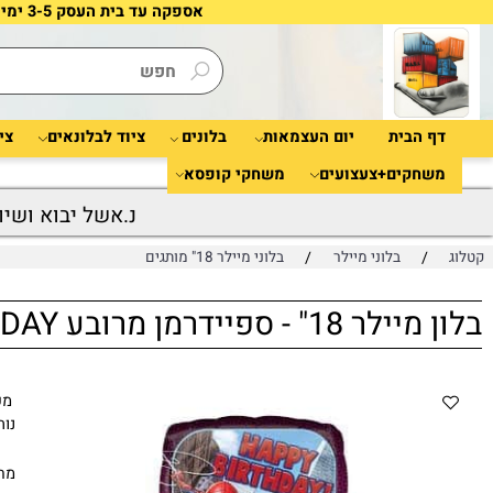
אספקה עד בית העסק 3-5 ימי עסקים | מינימום קנייה 40 ש"ח |
 הבית
יום העצמאות
בלונים
ציוד לבלונאים
ציוד לאי
חקים+צעצועים
משחקי קופסא
נ.אשל יבוא ושיווק ב
/
/
בלוני מיילר
בלוני מיילר 18" מותגים
ספיידרמן מרובע HAPPY BIRTHDAY
מק"ט:
1
נותרו עוד
10