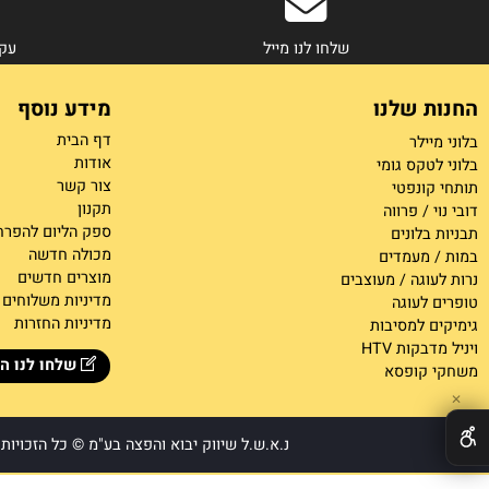
שלחו לנו מייל
עקבו אחר
 שלנו
מידע נוסף
דף הבית
ילר
אודות
קס גומי
צור קש
ר
ונפטי
תקנון
/ פרווה
ספק הליום להפרחה
לונים
מכולה חדשה
מעמדים
מוצרים חדשים
גה / מעוצבים
מדיניות משלוחים
לעוגה
מדיניות החזרות
 למסיבות
קות HTV
שלחו לנו הודעה
קופסא