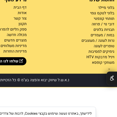
 שלנו
מידע נוסף
דף הבית
ילר
אודות
קס גומי
צור קש
ר
ונפטי
תקנון
/ פרווה
ספק הליום להפרחה
לונים
מכולה חדשה
מעמדים
מוצרים חדשים
גה / מעוצבים
מדיניות משלוחים
לעוגה
מדיניות החזרות
 למסיבות
קות HTV
שלחו לנו הודעה
קופסא
נ.א.ש.ל שיווק יבוא והפצה בע"מ © כל הזכויות שמור