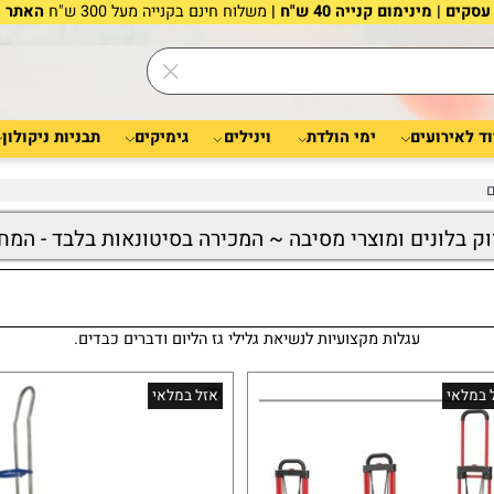
משלוח חינם בקנייה מעל 300 ש"ח
האתר הוא 
רועים
ימי הולדת
וינילים
גימיקים
תבניות ניקולון
לונים ומוצרי מסיבה ~ המכירה בסיטונאות בלבד - המחיר
עגלות מקצועיות לנשיאת גלילי גז הליום ודברים כבדים.
י
אזל במלאי