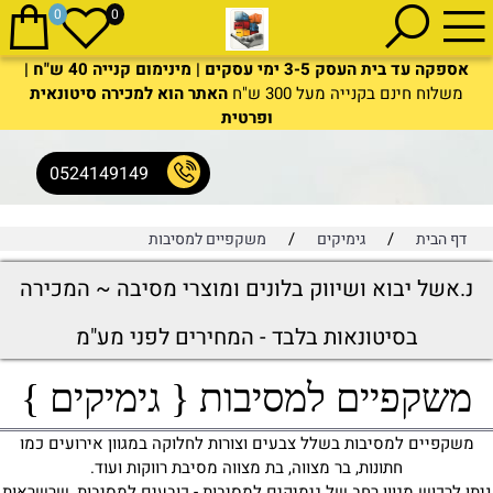
0
0
אספקה עד בית העסק 3-5 ימי עסקים | מינימום קנייה 40 ש"ח |
משלוח חינם בקנייה מעל 300 ש"ח
האתר הוא למכירה סיטונאית
ופרטית
0524149149
/
/
דף הבית
גימיקים
משקפיים למסיבות
נ.אשל יבוא ושיווק בלונים ומוצרי מסיבה ~ המכירה
בסיטונאות בלבד - המחירים לפני מע"מ
משקפיים למסיבות { גימיקים }
משקפיים למסיבות בשלל צבעים וצורות לחלוקה במגוון אירועים כמו
חתונות, בר מצווה, בת מצווה מסיבת רווקות ועוד.
ניתן לרכוש מגוון רחב של גימיקים למסיבות - כובעים למסיבות, שרשראות